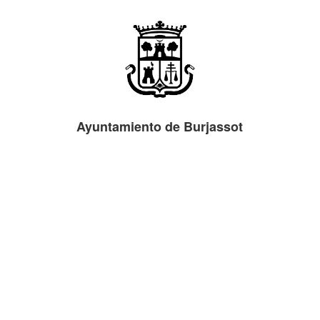
Ayuntamiento de Burjassot
Plaza Emilio Castelar, 1, 46100 Burjassot (Valencia)
963 16 05 00
registro@ayto-burjassot.es
http://www.burjassot.org