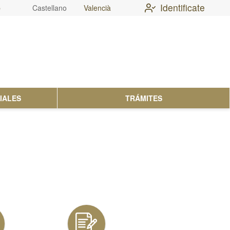
Identificate
b
Castellano
Valencià
IALES
TRÁMITES