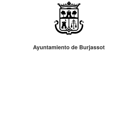
Ayuntamiento de Burjassot
Plaza Emilio Castelar, 1, 46100 Burjassot (Valencia)
963 16 05 00
registro@ayto-burjassot.es
http://www.burjassot.org