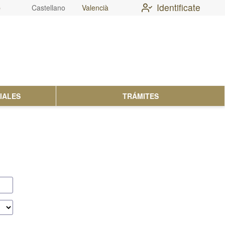
Identificate
b
Castellano
Valencià
IALES
TRÁMITES