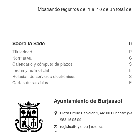
Mostrando registros del 1 al 10 de un total de
Sobre la Sede
I
Titularidad
P
Normativa
C
Calendario y cómputo de plazos
S
Fecha y hora oficial
I
Relación de servicios electrónicos
S
Cartas de servicios
E
Ayuntamiento de Burjassot
Plaza Emilio Castelar, 1, 46100 Burjassot (Va
963 16 05 00
registro@ayto-burjassot.es